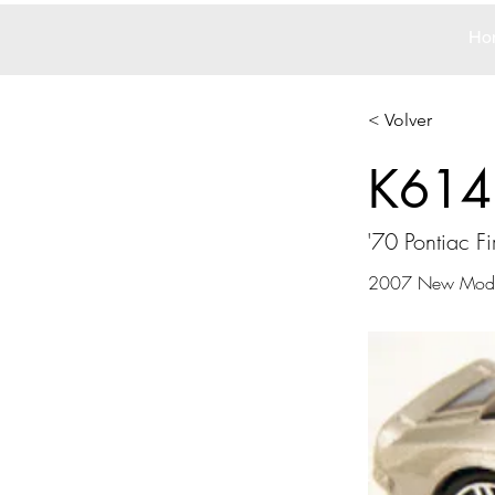
Ho
< Volver
K614
'70 Pontiac Fi
2007 New Model