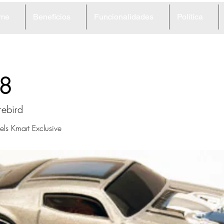
me
Beneficios
Funcionalidades
Política
8
rebird
s Kmart Exclusive