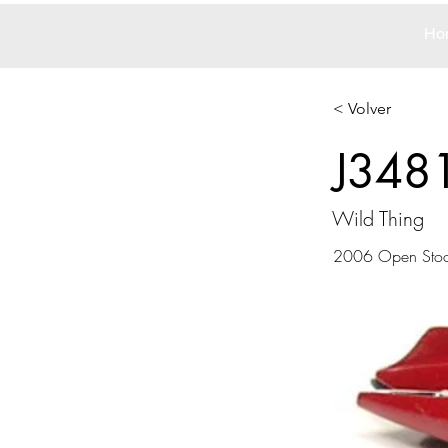
Ho
< Volver
J348
Wild Thing
2006 Open Sto