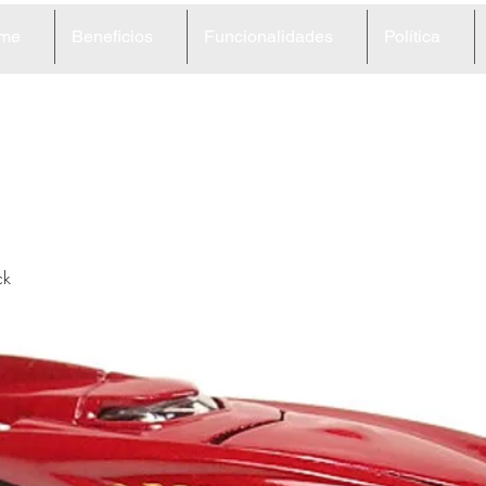
me
Beneficios
Funcionalidades
Política
1
ck