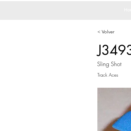
Ho
< Volver
J349
Sling Shot
Track Aces