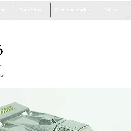
me
Beneficios
Funcionalidades
Política
6
M
ns