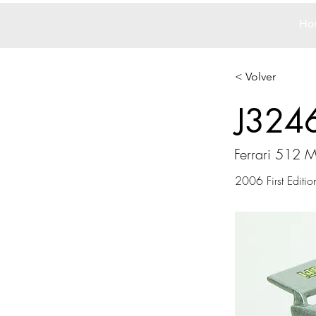
Ho
< Volver
J324
Ferrari 512 
2006 First Editio