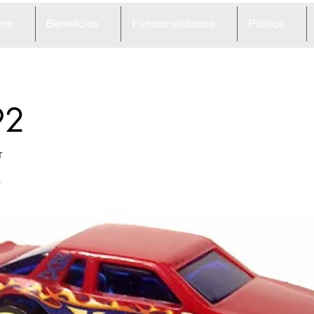
me
Beneficios
Funcionalidades
Política
92
r
s