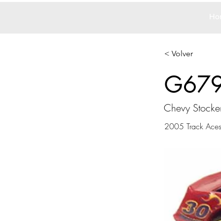
Ho
< Volver
G67
Chevy Stocke
2005 Track Ace