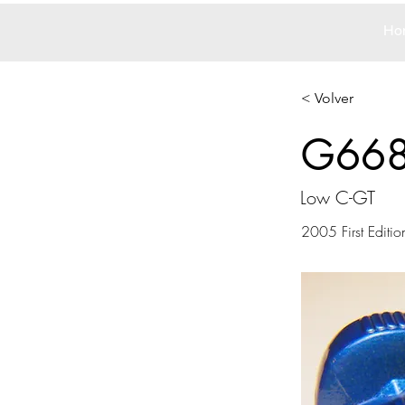
Ho
< Volver
G66
Low C-GT
2005 First Editio