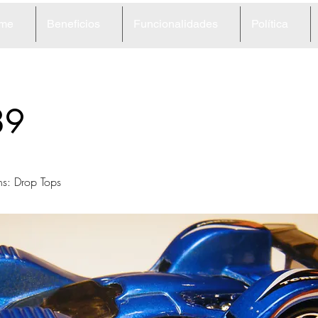
me
Beneficios
Funcionalidades
Política
89
ns: Drop Tops