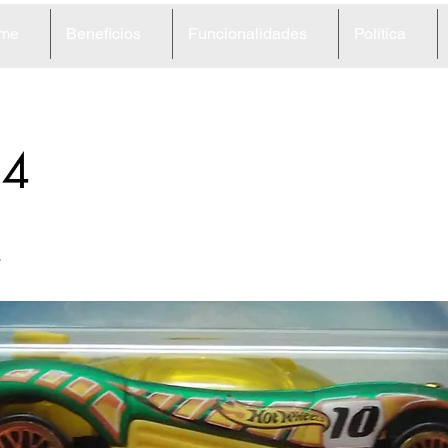
me
Beneficios
Funcionalidades
Política
64
s