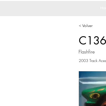
Ho
< Volver
C13
Flashfire
2003 Track Ace