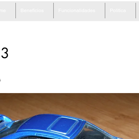
me
Beneficios
Funcionalidades
Política
63
s