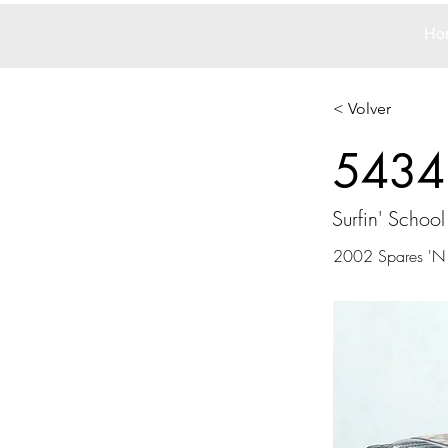
Ho
< Volver
5434
Surfin' School
2002 Spares 'N S