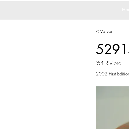
Ho
< Volver
5291
'64 Riviera
2002 First Editio