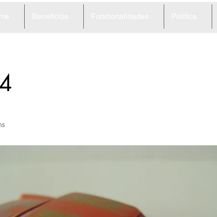
me
Beneficios
Funcionalidades
Política
4
ns