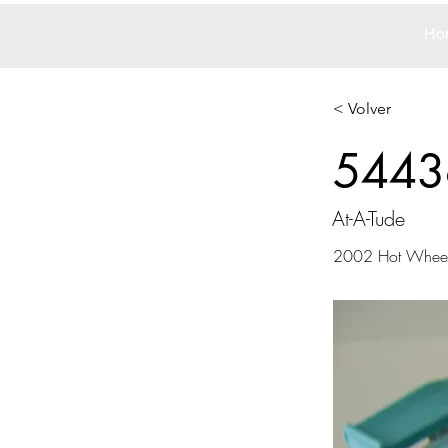
Ho
< Volver
5443
At-A-Tude
2002 Hot Whee