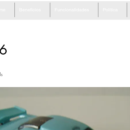
me
Beneficios
Funcionalidades
Política
6
ls