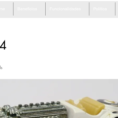
me
Beneficios
Funcionalidades
Política
4
ls