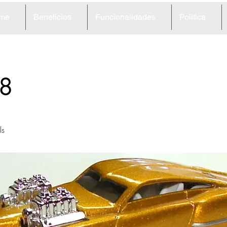
me
Beneficios
Funcionalidades
Política
8
ls