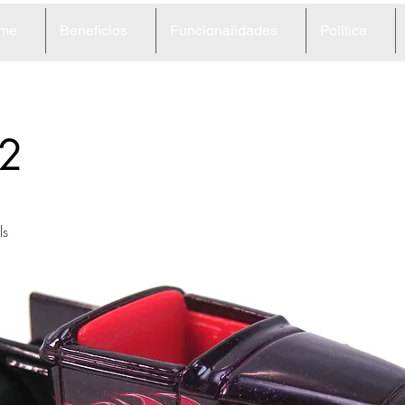
me
Beneficios
Funcionalidades
Política
2
ls