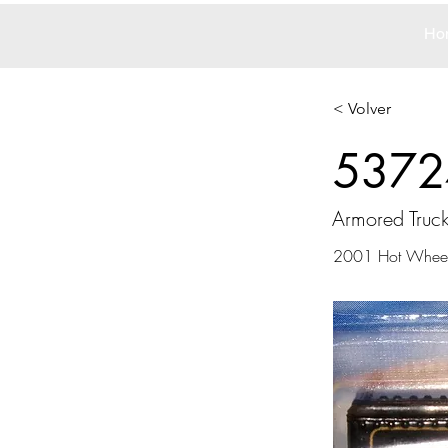
Ho
< Volver
5372
Armored Truc
2001 Hot Whee