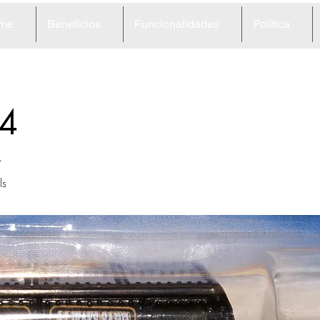
me
Beneficios
Funcionalidades
Política
4
k
ls