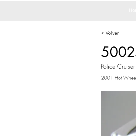
Ho
< Volver
5002
Police Cruise
2001 Hot Whee