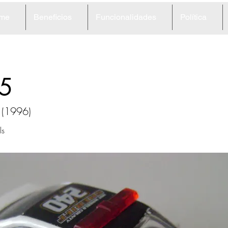
me
Beneficios
Funcionalidades
Política
5
r (1996)
ls