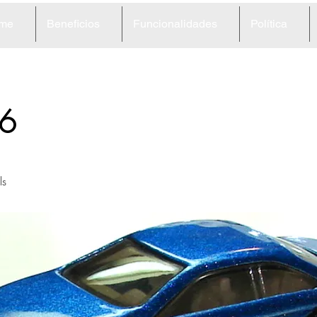
me
Beneficios
Funcionalidades
Política
6
ls