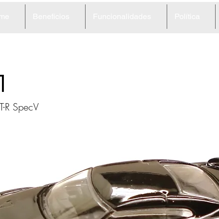
me
Benefícios
Funcionalidades
Política
1
T-R SpecV