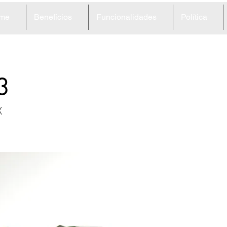
me
Benefícios
Funcionalidades
Política
3
X