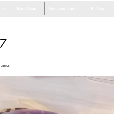
me
Benefícios
Funcionalidades
Política
7
romes