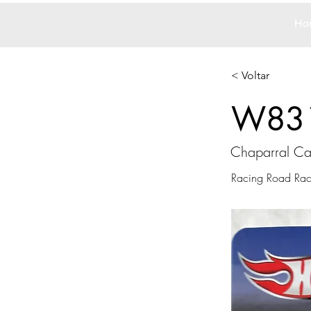
Ho
< Voltar
W83
Chaparral C
Racing Road Rac