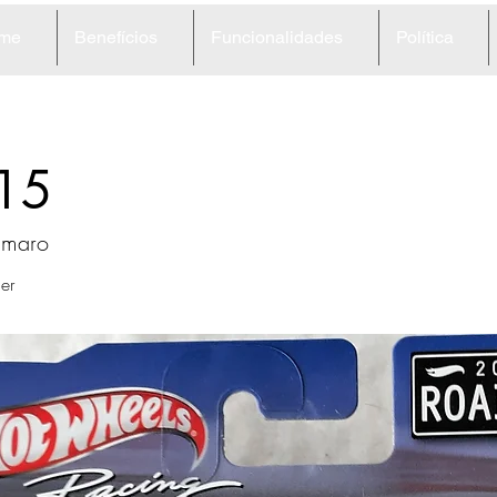
me
Benefícios
Funcionalidades
Política
15
amaro
er