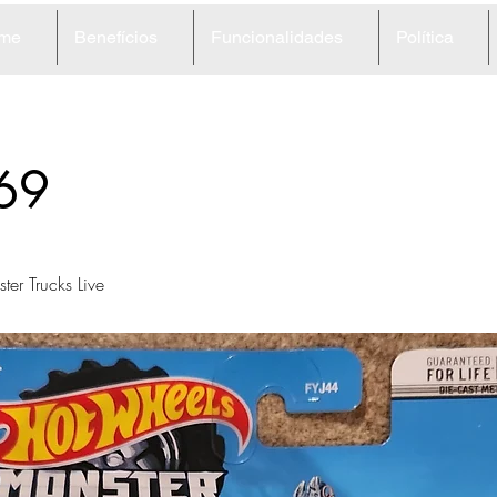
me
Benefícios
Funcionalidades
Política
69
er Trucks Live