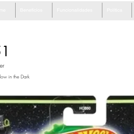
me
Benefícios
Funcionalidades
Política
51
er
low in the Dark