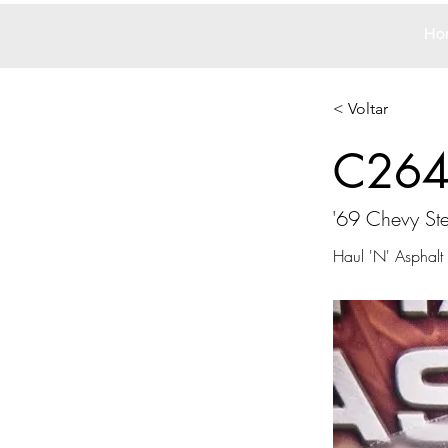
Ho
< Voltar
C26
'69 Chevy St
Haul 'N' Asphalt