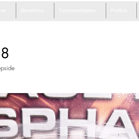
me
Benefícios
Funcionalidades
Política
48
epside