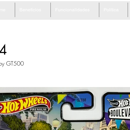
me
Benefícios
Funcionalidades
Política
4
lby GT500