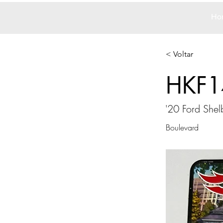
Ho
< Voltar
HKF1
'20 Ford She
Boulevard