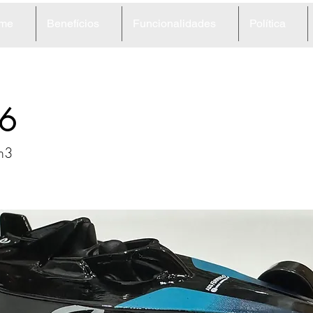
me
Benefícios
Funcionalidades
Política
6
n3