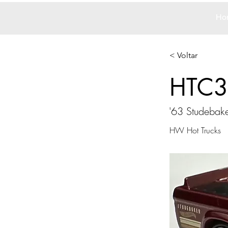
Ho
< Voltar
HTC3
'63 Studeba
HW Hot Trucks