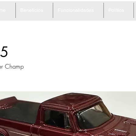
me
Benefícios
Funcionalidades
Política
5
ker Champ