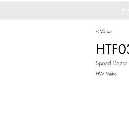
Ho
< Voltar
HTF0
Speed Dozer
HW Metro