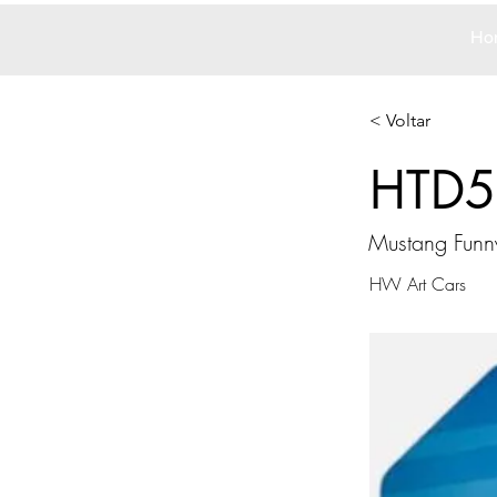
Ho
< Voltar
HTD5
Mustang Funn
HW Art Cars