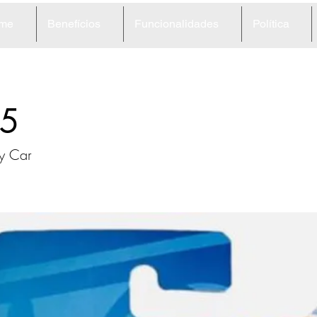
me
Benefícios
Funcionalidades
Política
5
y Car