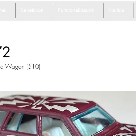
me
Benefícios
Funcionalidades
Política
72
ird Wagon (510)