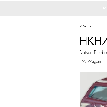
Ho
< Voltar
HKH
Datsun Blueb
HW Wagons