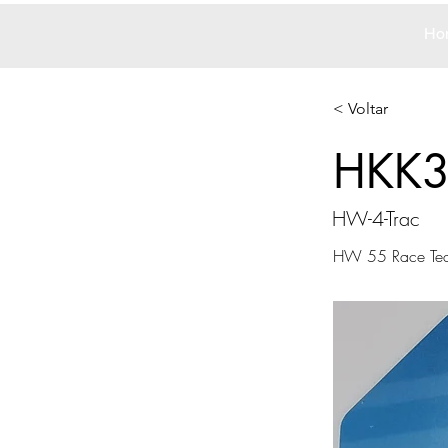
Ho
< Voltar
HKK
HW-4-Trac
HW 55 Race Te