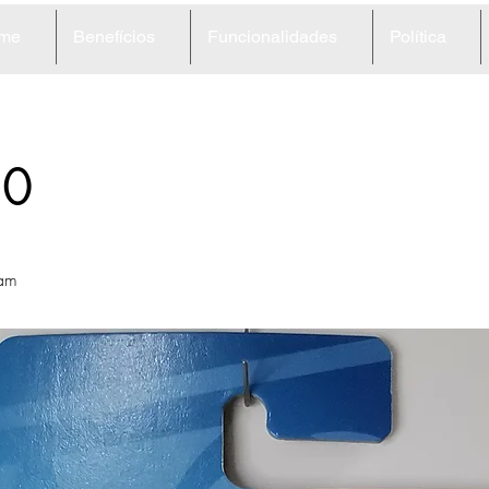
me
Benefícios
Funcionalidades
Política
30
am