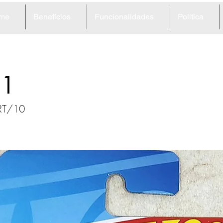
me
Benefícios
Funcionalidades
Política
11
 RT/10