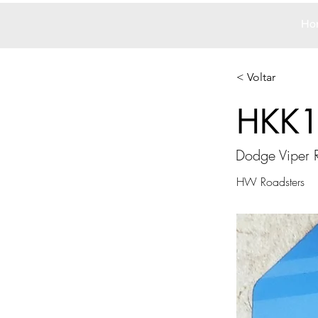
Ho
< Voltar
HKK
Dodge Viper
HW Roadsters