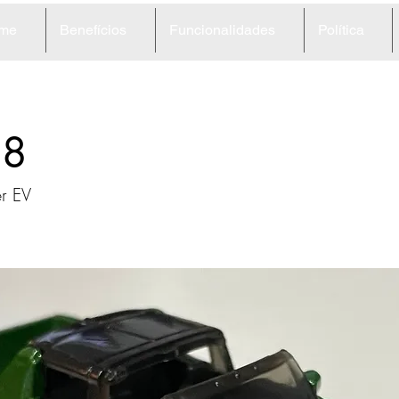
me
Benefícios
Funcionalidades
Política
58
r EV