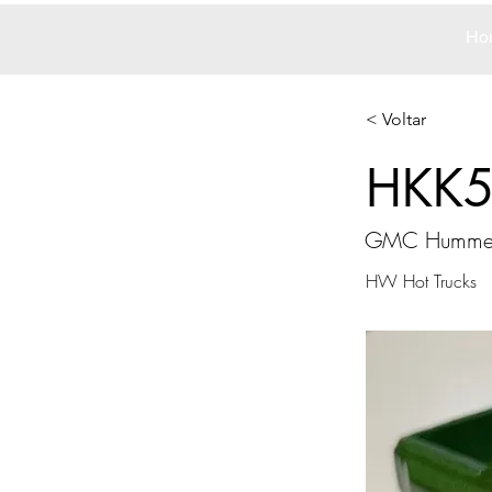
Ho
< Voltar
HKK
GMC Humme
HW Hot Trucks