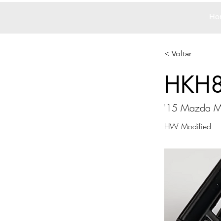
Ho
< Voltar
HKH
'15 Mazda M
HW Modified