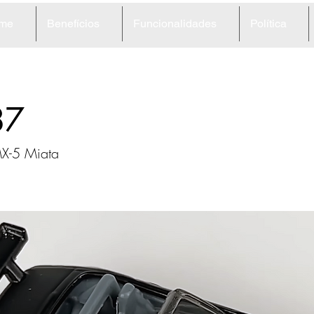
me
Benefícios
Funcionalidades
Política
87
X-5 Miata