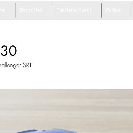
me
Benefícios
Funcionalidades
Política
30
allenger SRT