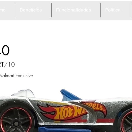
me
Benefícios
Funcionalidades
Política
40
 RT/10
lmart Exclusive