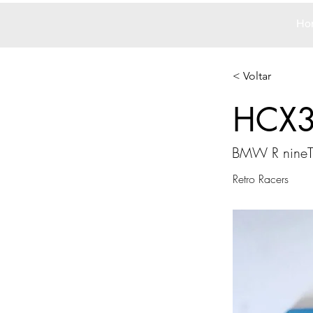
Ho
< Voltar
HCX
BMW R nineT
Retro Racers