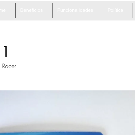
me
Benefícios
Funcionalidades
Política
31
 Racer