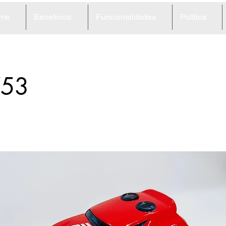
me
Benefícios
Funcionalidades
Política
53