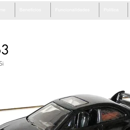
me
Benefícios
Funcionalidades
Política
63
Si