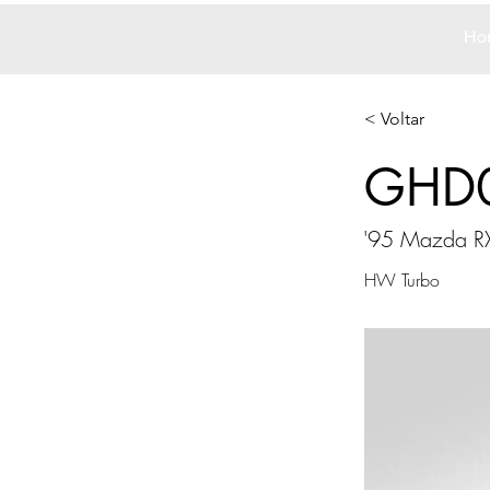
Ho
< Voltar
GHD
'95 Mazda R
HW Turbo