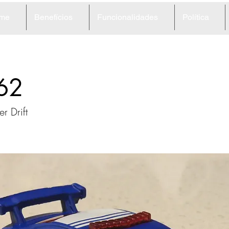
me
Benefícios
Funcionalidades
Política
62
r Drift