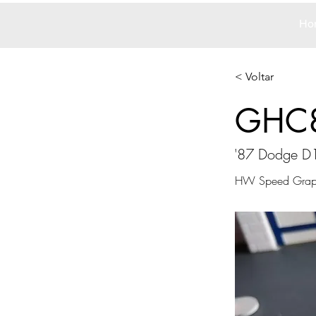
Ho
< Voltar
GHC
'87 Dodge D
HW Speed Grap