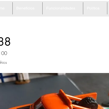
me
Benefícios
Funcionalidades
Política
88
100
hics