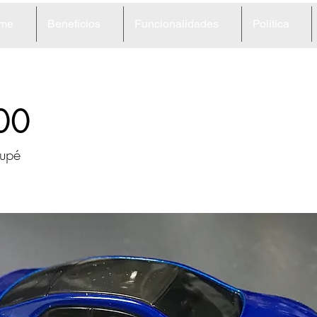
me
Benefícios
Funcionalidades
Política
00
upé