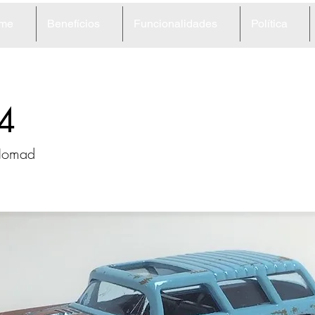
me
Benefícios
Funcionalidades
Política
4
 Nomad