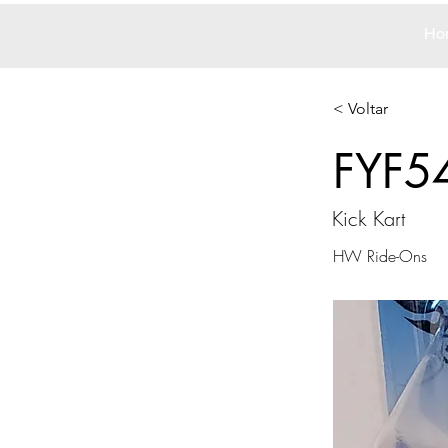
Ho
< Voltar
FYF5
Kick Kart
HW Ride-Ons