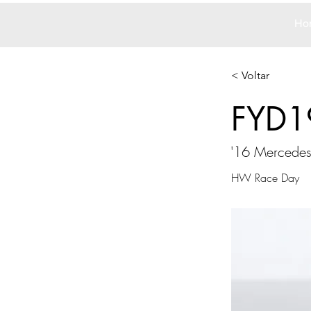
Ho
< Voltar
FYD1
'16 Merced
HW Race Day