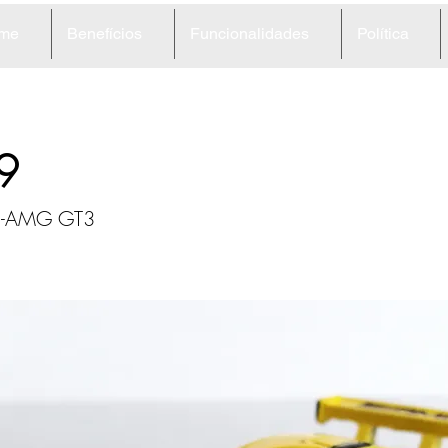
me
Benefícios
Funcionalidades
Política
9
es-AMG GT3