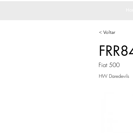
Ho
< Voltar
FRR8
Fiat 500
HW Daredevils