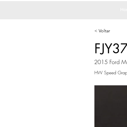
Ho
< Voltar
FJY3
2015 Ford M
HW Speed Grap