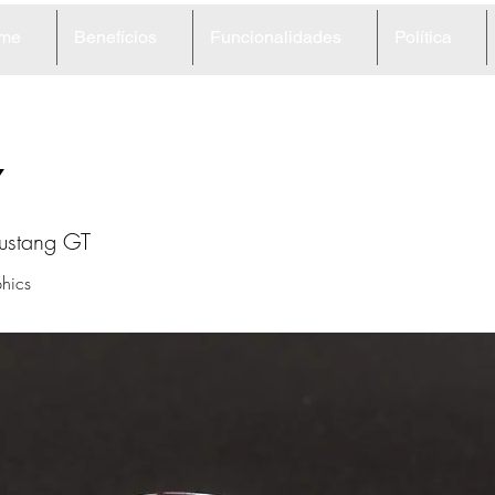
me
Benefícios
Funcionalidades
Política
7
ustang GT
hics