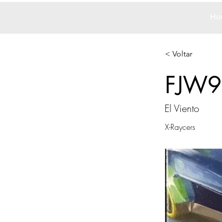
Ho
< Voltar
FJW9
El Viento
X-Raycers