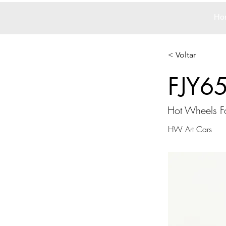
Ho
< Voltar
FJY6
Hot Wheels Fo
HW Art Cars